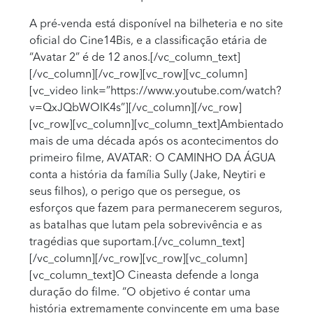
A pré-venda está disponível na bilheteria e no site
oficial do Cine14Bis, e a classificação etária de
“Avatar 2” é de 12 anos.[/vc_column_text]
[/vc_column][/vc_row][vc_row][vc_column]
[vc_video link=”https://www.youtube.com/watch?
v=QxJQbWOIK4s”][/vc_column][/vc_row]
[vc_row][vc_column][vc_column_text]Ambientado
mais de uma década após os acontecimentos do
primeiro filme, AVATAR: O CAMINHO DA ÁGUA
conta a história da família Sully (Jake, Neytiri e
seus filhos), o perigo que os persegue, os
esforços que fazem para permanecerem seguros,
as batalhas que lutam pela sobrevivência e as
tragédias que suportam.[/vc_column_text]
[/vc_column][/vc_row][vc_row][vc_column]
[vc_column_text]O Cineasta defende a longa
duração do filme. “O objetivo é contar uma
história extremamente convincente em uma base