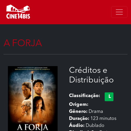
A FORJA
Créditos e
Distribuição
Classificação:
L
Origem:
Gênero:
Drama
Duração:
123 minutos
Áudio:
Dublado