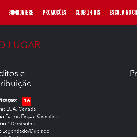
BOMBONIERE
PROMOÇÕES
CLUB 14 BIS
ESCOLA NO C
O-LUGAR
ditos e
P
tribuição
ficação:
16
em:
EUA, Canadá
o:
Terror, Ficção Científica
ão:
110 minutos
:
Legendado/Dublado