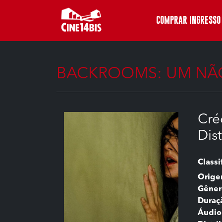
COMPRAR INGRESSO
BACKROOMS: UM NÃ
Cré
Dis
Classi
Orig
Gêner
Duraç
Áudio