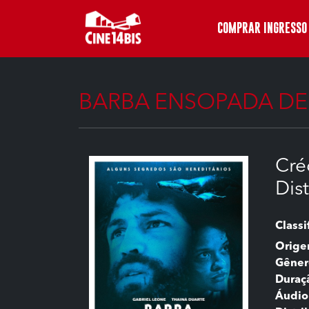
COMPRAR INGRESSO
BARBA ENSOPADA DE
Cré
Dis
Classi
Orig
Gêner
Duraç
Áudio