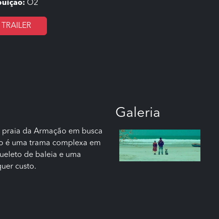
buição:
O2
TRAILER
Galeria
 a praia da Armação em busca
do é uma trama complexa em
queleto de baleia e uma
uer custo.