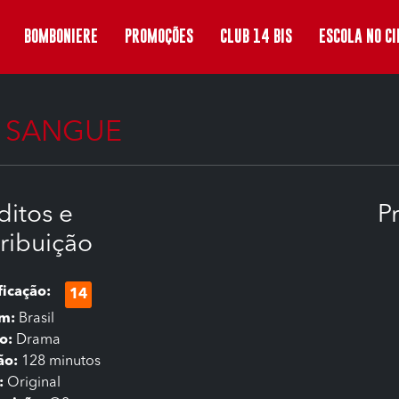
BOMBONIERE
PROMOÇÕES
CLUB 14 BIS
ESCOLA NO C
 SANGUE
ditos e
P
tribuição
ficação:
14
em:
Brasil
o:
Drama
ão:
128 minutos
:
Original