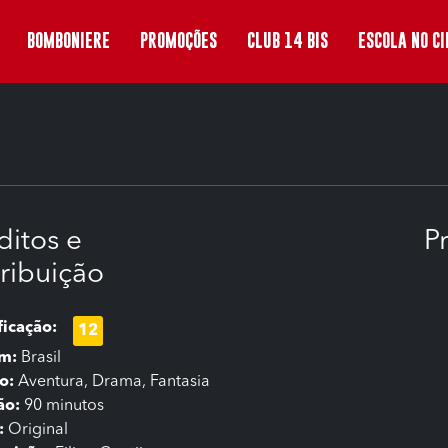
BOMBONIERE
PROMOÇÕES
CLUB 14 BIS
ESCOLA NO C
ditos e
P
tribuição
ficação:
12
em:
Brasil
o:
Aventura, Drama, Fantasia
ão:
90 minutos
:
Original