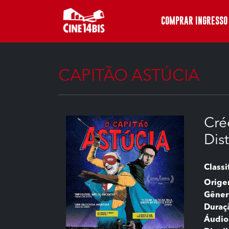
COMPRAR INGRESSO
CAPITÃO ASTÚCIA
Cré
Dis
Classi
Orig
Gêner
Duraç
Áudio