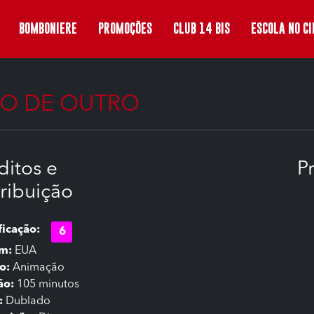
BOMBONIERE
PROMOÇÕES
CLUB 14 BIS
ESCOLA NO C
HO DE OUTRO
ditos e
P
tribuição
ficação:
6
em:
EUA
o:
Animação
ão:
105 minutos
:
Dublado