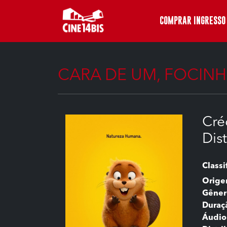
COMPRAR INGRESSO
CARA DE UM, FOCIN
Cré
Dis
Classi
Orig
Gêner
Duraç
Áudio