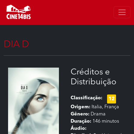
DIA D
Créditos e
Distribuição
Classificação:
12
Origem:
Italia, França
Gênero:
Drama
Duração:
146 minutos
Áudio: