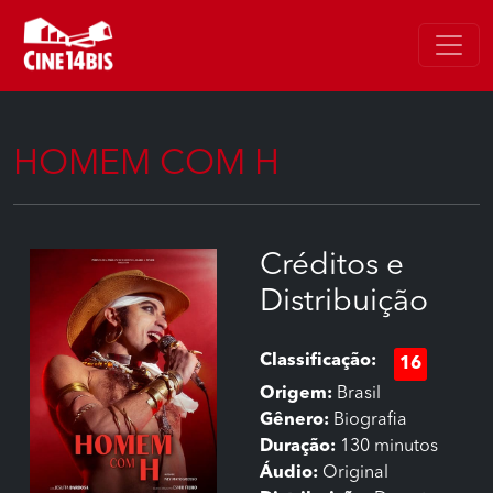
HOMEM COM H
Créditos e
Distribuição
Classificação:
16
Origem:
Brasil
Gênero:
Biografia
Duração:
130 minutos
Áudio:
Original