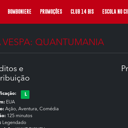
BOMBONIERE
PROMOÇÕES
CLUB 14 BIS
ESCOLA NO C
 VESPA: QUANTUMANIA
ditos e
P
tribuição
ficação:
L
em:
EUA
o:
Ação, Aventura, Comédia
ão:
125 minutos
:
Legendado