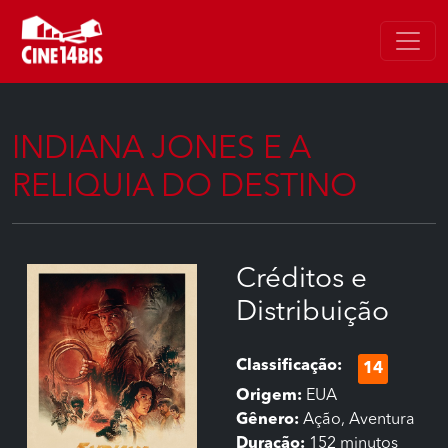
INDIANA JONES E A
RELIQUIA DO DESTINO
Créditos e
Distribuição
Classificação:
14
Origem:
EUA
Gênero:
Ação, Aventura
Duração:
152 minutos