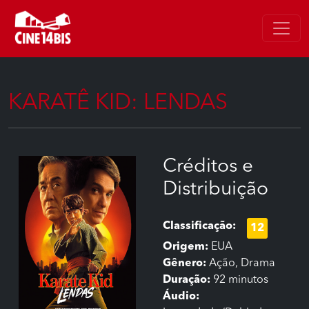
KARATÊ KID: LENDAS
Créditos e
Distribuição
Classificação:
12
Origem:
EUA
Gênero:
Ação, Drama
Duração:
92 minutos
Áudio: