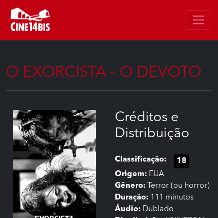
O EXORCISTA – O DEVOTO
Créditos e
Distribuição
Classificação:
18
Origem:
EUA
Gênero:
Terror (ou horror)
Duração:
111 minutos
Áudio:
Dublado