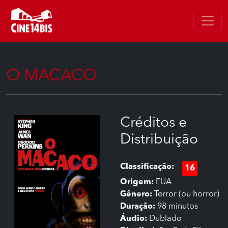
O MACACO
Créditos e
Distribuição
Classificação:
16
Origem:
EUA
Gênero:
Terror (ou horror)
Duração:
98 minutos
Áudio:
Dublado