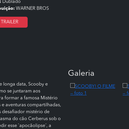
:
Dublado
buição:
WARNER BROS
TRAILER
Galeria
 longa data, Scooby e
omo se juntaram aos
a formar a famosa Mistério
 e aventuras compartilhadas,
 desafiador mistério de
ntasma do cão Cerberus sob o
ir esse `apocãolipse´, a