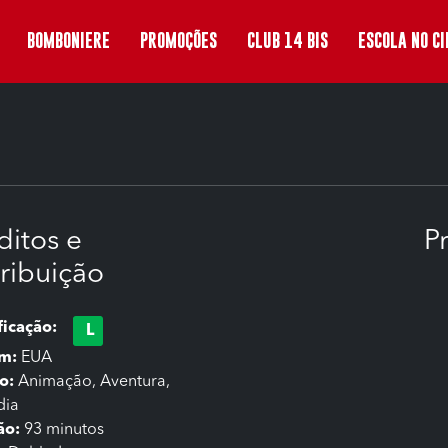
BOMBONIERE
PROMOÇÕES
CLUB 14 BIS
ESCOLA NO C
ditos e
P
tribuição
ficação:
L
em:
EUA
o:
Animação, Aventura,
ia
ão:
93 minutos