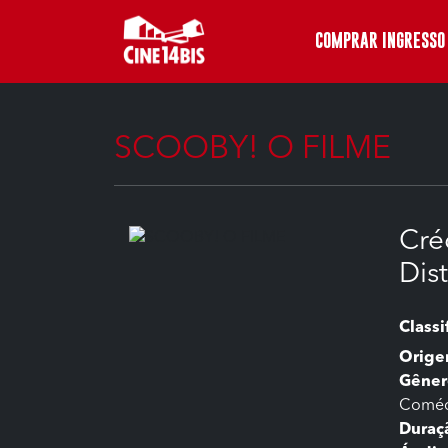
COMPRAR INGRESSO
SCOOBY! O FILME
Cré
Dis
Classi
Orig
Gêner
Coméd
Duraç