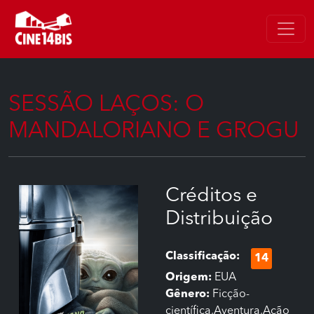
SESSÃO LAÇOS: O
MANDALORIANO E GROGU
Créditos e
Distribuição
Classificação:
14
Origem:
EUA
Gênero:
Ficção-
científica,Aventura,Ação