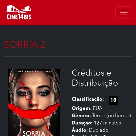
SORRIA 2
Créditos e
Distribuição
Classificação:
18
Origem:
EUA
Gênero:
Terror (ou horror)
Duração:
127 minutos
Áudio:
Dublado