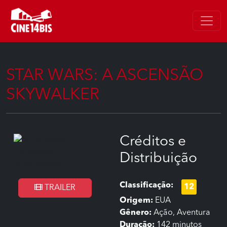
STAR WARS: A ASCENSÃO
SKYWALKER
Créditos e
Distribuição
Classificação:
12
TRAILER
Origem:
EUA
Gênero:
Ação, Aventura
Duração:
142 minutos